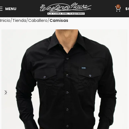
0
MENU
$
Inicio
Tienda
Caballero
Camisas