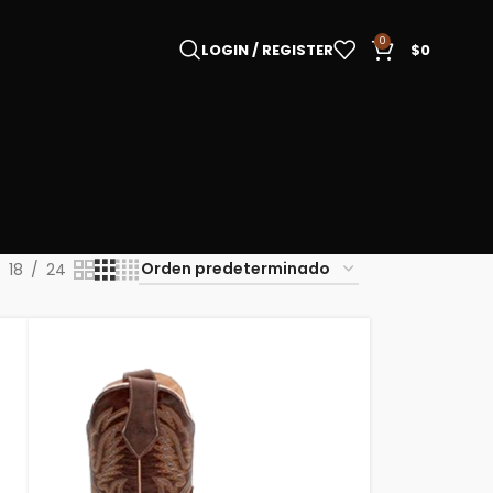
0
LOGIN / REGISTER
$
0
18
24