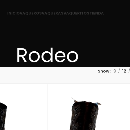
INICIO
VAQUEROS
VAQUERAS
VAQUERITOS
TIENDA
Rodeo
Show
9
12