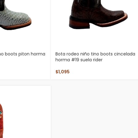
ino boots piton horma
Bota rodeo niño tino boots cincelada
horma #19 suela rider
$
1,095