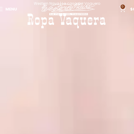
Western Nava | La casa del Vaquero
0
MENU
$
Ropa Vaquera