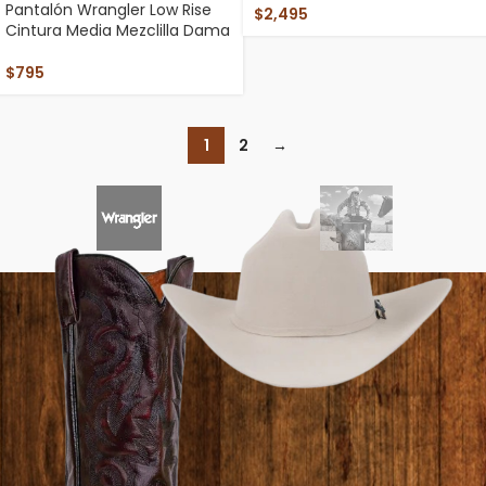
Pantalón Wrangler Low Rise
$
2,495
Cintura Media Mezclilla Dama
$
795
1
2
→