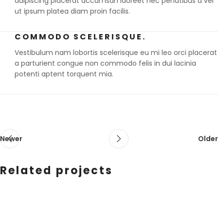
adipiscing placerat accumsan laoreet nec penatibus a vel
ut ipsum platea diam proin facilis.
COMMODO SCELERISQUE.
Vestibulum nam lobortis scelerisque eu mi leo orci placerat
a parturient congue non commodo felis in dui lacinia
potenti aptent torquent mia.
Newer
Older
Related projects
Et vestibulum quis a suspendisse
Decor