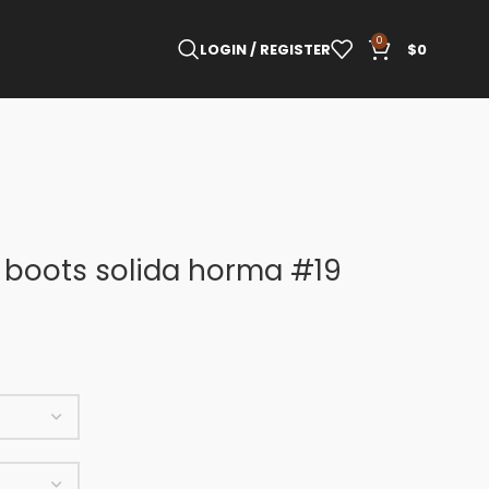
0
LOGIN / REGISTER
$
0
o boots solida horma #19