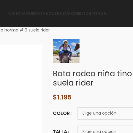
INICIO
VAQUEROS
VAQUERAS
VAQUERITOS
TIENDA
da horma #19 suela rider
Bota rodeo niña tin
suela rider
$
1,195
COLOR
TALLA