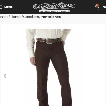
0
MENU
$
Inicio
Tienda
Caballero
Pantalones