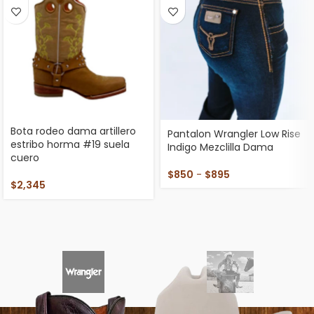
Bota rodeo dama artillero
Pantalon Wrangler Low Rise
estribo horma #19 suela
Indigo Mezclilla Dama
cuero
$
850
-
$
895
$
2,345