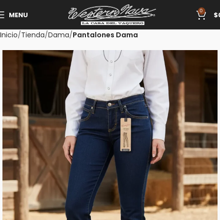
0
MENU
$
Inicio
Tienda
Dama
Pantalones Dama